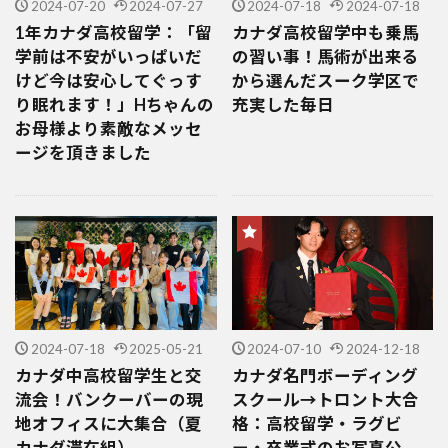
2024-07-20
2024-07-27
2024-07-18
2024-07-18
1年カナダ高校留学：「留
カナダ高校留学中も乗馬
学前は不安がいっぱいだ
の習い事！馬術が出来る
けど今は安心してぐっす
から選んだスーク学区で
り眠れます！」Hちゃんの
充実した毎日
お母様より素敵なメッセ
ージを頂きました
2024-07-18
2025-05-21
2024-07-10
2024-12-18
カナダ中高校留学生と交
カナダ名門ボーディング
流会！バンクーバーの現
スクール→トロント大合
地オフィスに大集合（夏
格：高校留学・ラグビ
カナダ滞在組）
ー・卒業式のお写真公