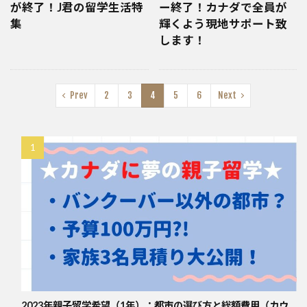
が終了！J君の留学生活特
ー終了！カナダで全員が
集
輝くよう現地サポート致
します！
Prev
2
3
4
5
6
Next
2023年親子留学希望（1年）：都市の選び方と総額費用（カウ