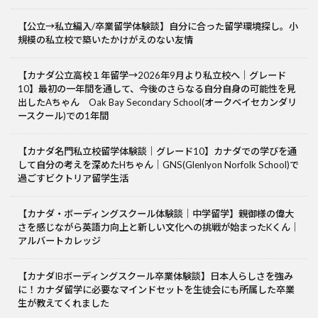
【公立→私立編入/卒業留学体験談】自分に合った留学環境探し。小
規模の私立校で築いたかけがえのない友情
【カナダ公立高校１年留学→2026年9月より私立校へ｜グレード
10】最初の一年間を通して、今後のさらなる自分自身の可能性を見
出したAちゃん Oak Bay Secondary School(オークベイセカンダリ
ースクール)での1年間
【カナダ名門私立校留学体験談｜グレード10】カナダでの学びを通
して自分の考えを深めたHちゃん｜GNS(Glenlyon Norfolk School)で
過ごすビクトリア留学生活
【カナダ・ボーディングスクール体験談｜中学留学】親御様の偉大
さを感じながら英語力向上と新しい文化への挑戦が始まったKくん｜
アルバートカレッジ
【カナダIBボーディングスクール卒業体験談】日本人らしさを強み
に！カナダ留学に必要なマインドセットを生徒会にも所属した卒業
生が教えてくれました