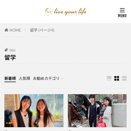
HOME
留学 (ページ4)
TAG
留学
新着順
人気順
お勧めカテゴリ
カナダ中学・高校留学
カナダ親子留学・教育移住
体験談（カナダ高校留学・親子移住）
カナダ留学カウンセリング内容実例集