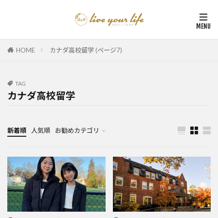
HOME
カナダ高校留学 (ページ7)
TAG
カナダ高校留学
新着順
人気順
お勧めカテゴリ
カナダ中学・高校留学
カナダ親子留学・教育移住
体験談（カナダ高校留学・親子移住）
カナダ留学カウンセリング内容実例集