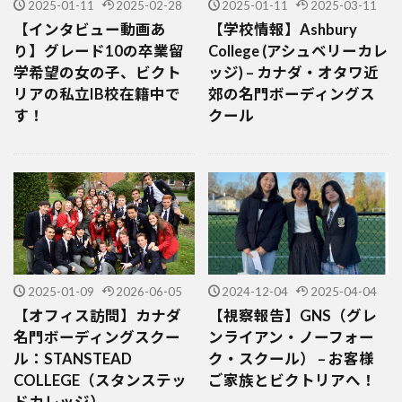
2025-01-11
2025-02-28
2025-01-11
2025-03-11
【インタビュー動画あ
【学校情報】Ashbury
り】グレード10の卒業留
College (アシュベリーカレ
学希望の女の子、ビクト
ッジ) – カナダ・オタワ近
リアの私立IB校在籍中で
郊の名門ボーディングス
す！
クール
2025-01-09
2026-06-05
2024-12-04
2025-04-04
【オフィス訪問】カナダ
【視察報告】GNS（グレ
名門ボーディングスクー
ンライアン・ノーフォー
ル：STANSTEAD
ク・スクール） – お客様
COLLEGE（スタンステッ
ご家族とビクトリアへ！
ドカレッジ）