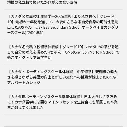
規模の私立校で築いたかけがえのない友情
【カナダ公立高校１年留学→2026年9月より私立校へ｜グレード
10】最初の一年間を通して、今後のさらなる自分自身の可能性を見
出したAちゃん Oak Bay Secondary School(オークベイセカンダリ
ースクール)での1年間
【カナダ名門私立校留学体験談｜グレード10】カナダでの学びを通
して自分の考えを深めたHちゃん｜GNS(Glenlyon Norfolk School)で
過ごすビクトリア留学生活
【カナダ・ボーディングスクール体験談｜中学留学】親御様の偉大
さを感じながら英語力向上と新しい文化への挑戦が始まったKくん｜
アルバートカレッジ
【カナダIBボーディングスクール卒業体験談】日本人らしさを強み
に！カナダ留学に必要なマインドセットを生徒会にも所属した卒業
生が教えてくれました