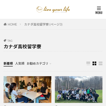
HOME
カナダ高校留学寮 (ページ3)
TAG
カナダ高校留学寮
新着順
人気順
お勧めカテゴリ
カナダ中学・高校留学
カナダ親子留学・教育移住
体験談（カナダ高校留学・親子移住）
カナダ留学カウンセリング内容実例集