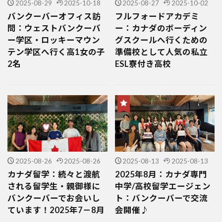
2025-08-29
2025-10-18
2025-08-27
2025-10-02
バンクーバーオフィス訪
フルフォードアカデミ
問：ウェストバンクーバ
ー：カナダのボーディン
ー学区・ロッキーマウン
グスクールへ行くための
テン学区へ行く高1女の子
準備校として人気の私立
2名
ESL寮付き高校
2025-08-26
2025-08-26
2025-08-13
2025-08-13
カナダ留学：続々と渡航
2025年8月：カナダ専門
される留学生・親御様に
中学/高校留学エージェン
バンクーバーでお会いし
ト：バンクーバーで交流
ています！2025年7－8月
会開催♪