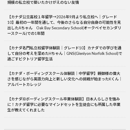
規模の私立校で築いたかけがえのない友情
【カナダ公立高校１年留学→2026年9月より私立校へ｜グレード
10】最初の一年間を通して、今後のさらなる自分自身の可能性を見
出したAちゃん Oak Bay Secondary School(オークベイセカンダリ
ースクール)での1年間
【カナダ名門私立校留学体験談｜グレード10】カナダでの学びを通
して自分の考えを深めたHちゃん｜GNS(Glenlyon Norfolk School)で
過ごすビクトリア留学生活
【カナダ・ボーディングスクール体験談｜中学留学】親御様の偉大
さを感じながら英語力向上と新しい文化への挑戦が始まったKくん｜
アルバートカレッジ
【カナダIBボーディングスクール卒業体験談】日本人らしさを強み
に！カナダ留学に必要なマインドセットを生徒会にも所属した卒業
生が教えてくれました