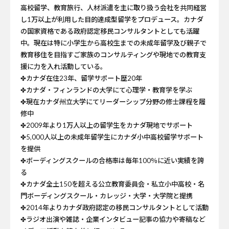
高校留学、教育旅行、人材派遣を主に取り扱う会社を共同経営
し1万以上が利用した目的達成型留学をプロデュース。カナダ
の国家資格である政府認定移民コンサルタントとしても活躍
中。現在は特に小学生から高校生までの未成年留学及び親子で
教育移住を目指すご家族のコンサルティングや現地での教育支
援に力を入れ活動している。
✤カナダ在住23年、留学サポート歴20年
✤カナダ・フィンランドの大学にて心理学・教育学を学ぶ
✤現在カナダ州立大学にてリーダーシップ分野の修士課程を履
修中
✤2009年より1万人以上の留学生をカナダ現地でサポート
✤5,000人以上の未成年留学生にカナダ小中高校留学サポート
を提供
✤ボーディングスクールの合格率は毎年100％に近い実績を誇
る
✤カナダ全土150を超える公立教育委員会・私立小中高校・名
門ボーディングスクール・カレッジ・大学・大学院と提携
✤2014年よりカナダ政府認定の移民コンサルタントとして活動
✤ラジオ出演や雑誌・企業インタビュー記事の協力や寄稿など