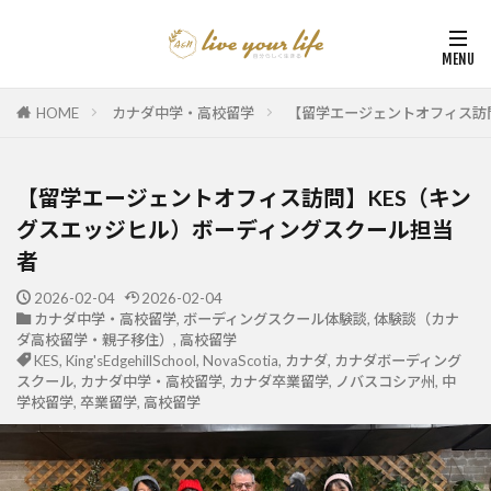
HOME
カナダ中学・高校留学
【留学エージェントオフィス訪
【留学エージェントオフィス訪問】KES（キン
グスエッジヒル）ボーディングスクール担当
者
2026-02-04
2026-02-04
カナダ中学・高校留学
,
ボーディングスクール体験談
,
体験談（カナ
ダ高校留学・親子移住）
,
高校留学
KES
,
King'sEdgehillSchool
,
NovaScotia
,
カナダ
,
カナダボーディング
スクール
,
カナダ中学・高校留学
,
カナダ卒業留学
,
ノバスコシア州
,
中
学校留学
,
卒業留学
,
高校留学