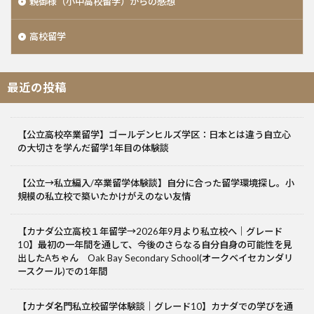
親御様（小中高校留学）からの感想
高校留学
最近の投稿
【公立高校卒業留学】ゴールデンヒルズ学区：日本とは違う自立心
の大切さを学んだ留学1年目の体験談
【公立→私立編入/卒業留学体験談】自分に合った留学環境探し。小
規模の私立校で築いたかけがえのない友情
【カナダ公立高校１年留学→2026年9月より私立校へ｜グレード
10】最初の一年間を通して、今後のさらなる自分自身の可能性を見
出したAちゃん Oak Bay Secondary School(オークベイセカンダリ
ースクール)での1年間
【カナダ名門私立校留学体験談｜グレード10】カナダでの学びを通