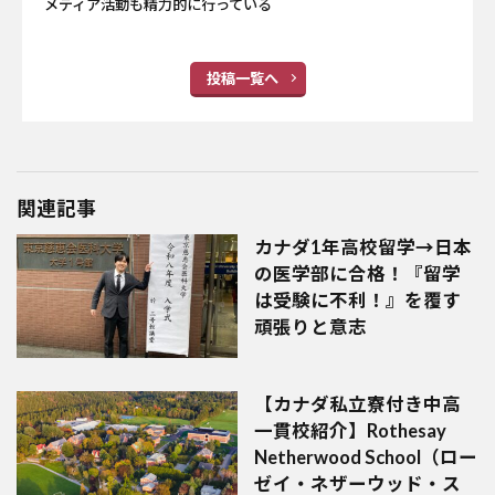
メディア活動も精力的に行っている
投稿一覧へ
関連記事
カナダ1年高校留学→日本
の医学部に合格！『留学
は受験に不利！』を覆す
頑張りと意志
【カナダ私立寮付き中高
一貫校紹介】Rothesay
Netherwood School（ロー
ゼイ・ネザーウッド・ス