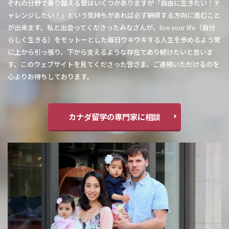
ぞれの分野で乗り越える壁はいくつかありますが「自由に生きたい！チ
ャレンジしたい！」という気持ちがあれば必ず納得する方向に進むこと
が出来ます。私と出会ってくださったみなさんが、live your life（自分
らしく生きる）をモットーとした毎日ウキウキする人生を歩めるよう常
に上から引っ張り、下から支えるような存在であり続けたいと思いま
す。このウェブサイトを見てくださった皆さま、ご連絡いただけるのを
心よりお待ちしております。
カナダ留学の専門家に相談