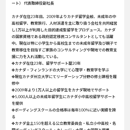
ート） 代表取締役副社長
カナダ在住23年目。2009年よりカナダ留学全般、未成年の中
高校留学、教育旅行、人材派遣を主に取り扱う会社を共同経営
し1万以上が利用した目的達成型留学をプロデュース。カナダ
の国家資格である政府認定移民コンサルタントとしても活躍
中。現在は特に小学生から高校生までの未成年留学及び親子で
教育移住を目指すご家族のコンサルティングや現地での教育支
援に力を入れ活動している。
✤カナダ在住23年、留学サポート歴20年
✤カナダ・フィンランドの大学にて心理学・教育学を学ぶ
✤現在カナダ州立大学にてリーダーシップ分野の修士課程を履
修中
✤2009年より1万人以上の留学生をカナダ現地でサポート
✤5,000人以上の未成年留学生にカナダ小中高校留学サポート
を提供
✤ボーディングスクールの合格率は毎年100％に近い実績を誇
る
✤カナダ全土150を超える公立教育委員会・私立小中高校・名
門ボーディングスクール・カレッジ・大学・大学院と提携