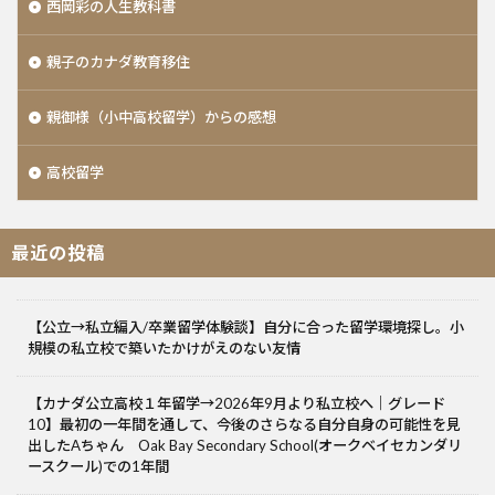
西岡彩の人生教科書
親子のカナダ教育移住
親御様（小中高校留学）からの感想
高校留学
最近の投稿
【公立→私立編入/卒業留学体験談】自分に合った留学環境探し。小
規模の私立校で築いたかけがえのない友情
【カナダ公立高校１年留学→2026年9月より私立校へ｜グレード
10】最初の一年間を通して、今後のさらなる自分自身の可能性を見
出したAちゃん Oak Bay Secondary School(オークベイセカンダリ
ースクール)での1年間