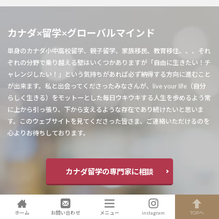
カナダ×留学×グローバルマインド
単身のカナダ小中高校留学、親子留学、家族移民、教育移住、、、それ
ぞれの分野で乗り越える壁はいくつかありますが「自由に生きたい！チ
ャレンジしたい！」という気持ちがあれば必ず納得する方向に進むこと
が出来ます。私と出会ってくださったみなさんが、live your life（自分
らしく生きる）をモットーとした毎日ウキウキする人生を歩めるよう常
に上から引っ張り、下から支えるような存在であり続けたいと思いま
す。このウェブサイトを見てくださった皆さま、ご連絡いただけるのを
心よりお待ちしております。
カナダ留学の専門家に相談
ホーム
お問い合わせ
メニュー
instagram
TOPへ