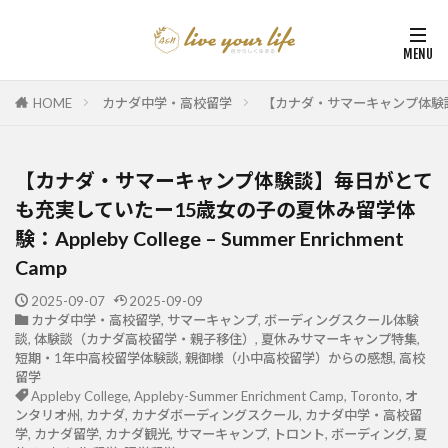
HOME
カナダ中学・高校留学
【カナダ・サマーキャンプ体験談】毎日
【カナダ・サマーキャンプ体験談】毎日がとて
も充実していたー15歳女の子の夏休み留学体
験：Appleby College – Summer Enrichment
Camp
2025-09-07
2025-09-09
カナダ中学・高校留学
,
サマーキャンプ
,
ボーディングスクール体験
談
,
体験談（カナダ高校留学・親子移住）
,
夏休みサマーキャンプ特集
,
短期・1年中高校留学体験談
,
親御様（小中高校留学）からの感想
,
高校
留学
Appleby College
,
Appleby-Summer Enrichment Camp
,
Toronto
,
オ
ンタリオ州
,
カナダ
,
カナダボーディングスクール
,
カナダ中学・高校留
学
,
カナダ留学
,
カナダ観光
,
サマーキャンプ
,
トロント
,
ボーディング
,
夏