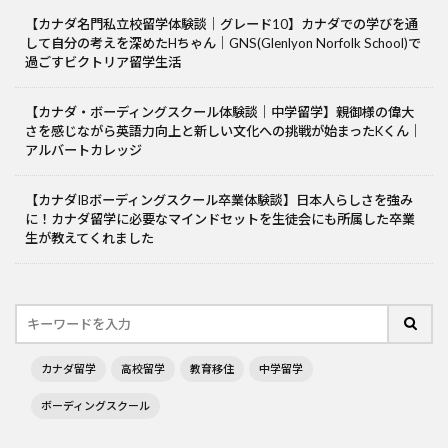
【カナダ名門私立校留学体験談｜グレード10】カナダでの学びを通
して自分の考えを深めたHちゃん｜GNS(Glenlyon Norfolk School)で
過ごすビクトリア留学生活
【カナダ・ボーディングスクール体験談｜中学留学】親御様の偉大
さを感じながら英語力向上と新しい文化への挑戦が始まったKくん｜
アルバートカレッジ
【カナダIBボーディングスクール卒業体験談】日本人らしさを強み
に！カナダ留学に必要なマインドセットを生徒会にも所属した卒業
生が教えてくれました
カナダ留学
高校留学
教育移住
中学留学
ボーディングスクール